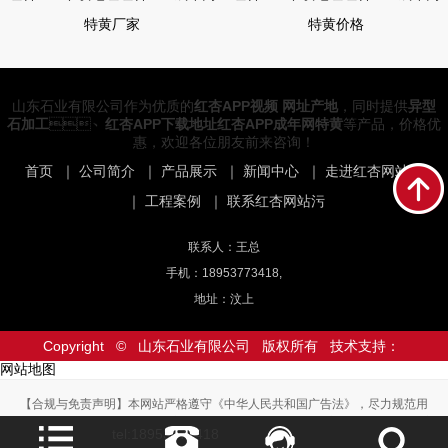
特黄厂家
特黄价格
山东石业有限公司作为优质的
红杏APP视频 网址产地
，同时提供
异型
石加工
、
红杏APP下载地址红杏APP成年网特黄
等产品，价格优
惠，欢迎各位朋友前来咨询！
首页
｜
公司简介
｜
产品展示
｜
新闻中心
｜
走进红杏网站污
｜
工程案例
｜
联系红杏网站污
联系人：王总
手机：18953773418,
地址：汶上
Copyright © 山东石业有限公司 版权所有 技术支持：
网站地图
【合规与免责声明】本网站严格遵守《中华人民共和国广告法》，尽力规范用
语。如页面不慎出现不符合规定的表述，敬请联系我们，将立即更正；相关内容
tel:18953773418
仅供参考，不构成交易依据。