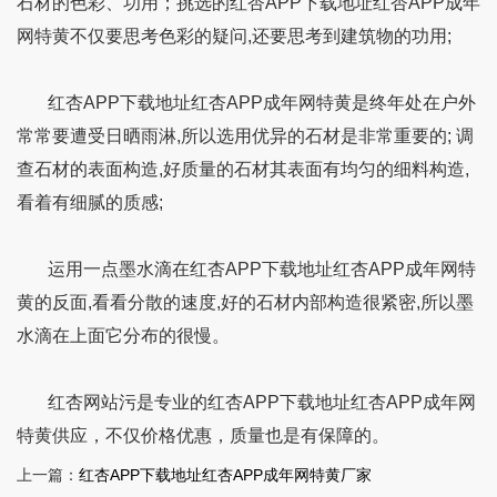
石材的色彩、功用；挑选的红杏APP下载地址红杏APP成年
网特黄不仅要思考色彩的疑问,还要思考到建筑物的功用;
红杏APP下载地址红杏APP成年网特黄是终年处在户外
常常要遭受日晒雨淋,所以选用优异的石材是非常重要的; 调
查石材的表面构造,好质量的石材其表面有均匀的细料构造,
看着有细腻的质感;
运用一点墨水滴在红杏APP下载地址红杏APP成年网特
黄的反面,看看分散的速度,好的石材内部构造很紧密,所以墨
水滴在上面它分布的很慢。
红杏网站污是专业的红杏APP下载地址红杏APP成年网
特黄供应，不仅价格优惠，质量也是有保障的。
上一篇：
红杏APP下载地址红杏APP成年网特黄厂家