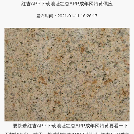
红杏APP下载地址红杏APP成年网特黄供应
发布时间：2021-01-11 16:26:17
要挑选红杏APP下载地址红杏APP成年网特黄要看一下