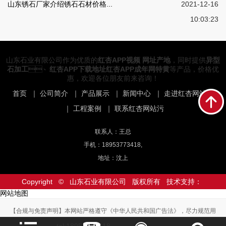
山东锈石厂家介绍锈石石材价格...
2021-12-16
10:03:23
山东石业有限公司作为优质的
红杏APP视频 网址产地
，同时提供
异型
石加工
、
红杏APP下载地址红杏APP成年网特黄
等产品，价格优
惠，欢迎各位朋友前来咨询！
首页
｜
公司简介
｜
产品展示
｜
新闻中心
｜
走进红杏网站污
｜
工程案例
｜
联系红杏网站污
联系人：王总
手机：18953773418,
地址：汶上
Copyright © 山东石业有限公司 版权所有 技术支持：
网站地图
【合规与免责声明】本网站严格遵守《中华人民共和国广告法》，尽力规范用
语。如页面不慎出现不符合规定的表述，敬请联系我们，将立即更正；相关内容